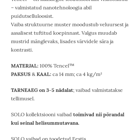
– valmistatud nanotehnoloogia abil
puidutselluloosist.
Vaiba struktuurne muster moodustub veluursest ja
aasalisest tuftitud koepinnast. Valgus muudab
mustrid mänglevaks, lisades värvidele sära ja
kontrasti.
MATERJAL:
100% Tencel™
PAKSUS
KAAL:
&
ca 14 mm; ca 4 kg/m²
TARNEAEG on 3-5 nädalat
; vaibad valmistatakse
tellimusel.
toimivad nii põrandal
SOLO kollektsiooni vaibad
kui seinal helisummutavana.
SOLO vaibad on toodetud Eestis.