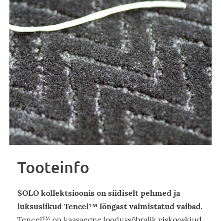
Tooteinfo
SOLO kollektsioonis on siidiselt pehmed ja
luksuslikud Tencel™ lõngast valmistatud vaibad.
Tencel™ on kaasaegne loodussõbralik viskooskiud