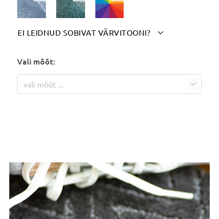
EI LEIDNUD SOBIVAT VÄRVITOONI?

Märgi siia soovitud värvitoon(id):
Vali mõõt:
vali mõõt ...
Tooteinfo