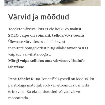
Värvid ja mõõdud
Toodete värvivalikus ei ole kõiki võimalusi.
SOLO vaipu on võimalik tellida 70-s toonis.
Ülevaate värvidest saad allolevast
inspiratsioonigaleriist ning allalaetavast SOLO
vaipade värvikataloogist.
Märgi vaipa tellides oma värvisoov lisainfo
lahtrisse.
Pane tähele!
Kuna Tencel™ Lyocell on loodusliku
päritoluga materjal, võib värvitoonides esineda
erinevusi. Ka ekraaniseaded võivad värve
moonutada.