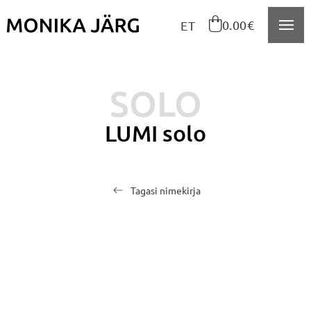
Navigeeri sisusse

0.00€
ET
SOLO
LUMI solo
Tagasi nimekirja