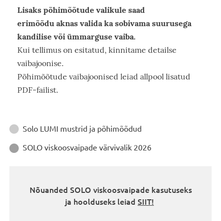
Lisaks põhimõõtude valikule saad
erimõõdu aknas valida ka sobivama suurusega
kandilise või ümmarguse vaiba.
Kui tellimus on esitatud, kinnitame detailse
vaibajoonise.
Põhimõõtude vaibajoonised leiad allpool lisatud
PDF-failist.
Juhendid
Solo LUMI mustrid ja põhimõõdud

SOLO viskoosvaipade värvivalik 2026

Nõuanded SOLO viskoosvaipade kasutuseks
ja hoolduseks leiad
SIIT!