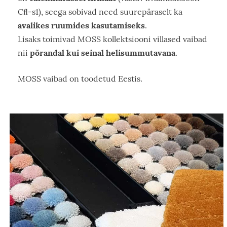
Cﬂ-s1), seega sobivad need suurepäraselt ka
avalikes ruumides kasutamiseks
.
Lisaks toimivad MOSS kollektsiooni villased vaibad
põrandal kui seinal helisummutavana
nii
.
MOSS vaibad on toodetud Eestis.