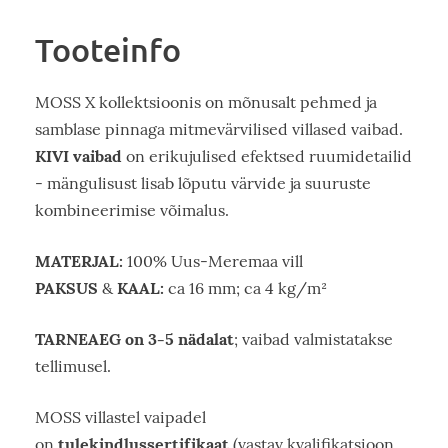
Tooteinfo
MOSS X kollektsioonis on mõnusalt pehmed ja
samblase pinnaga mitmevärvilised villased vaibad.
KIVI vaibad
on erikujulised efektsed ruumidetailid
- mängulisust lisab lõputu värvide ja suuruste
kombineerimise võimalus.
MATERJAL:
100% Uus-Meremaa vill
PAKSUS
KAAL:
&
ca 16 mm; ca 4 kg/m²
TARNEAEG on 3-5 nädalat
; vaibad valmistatakse
tellimusel.
MOSS villastel vaipadel
tulekindlussertifikaat
on
(vastav kvalifikatsioon