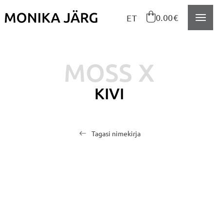
Navigeeri sisusse

0.00€
ET
MOSS X
KIVI
Tagasi nimekirja