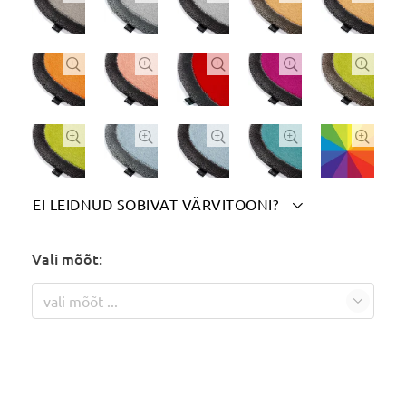










EI LEIDNUD SOBIVAT VÄRVITOONI?

Märgi siia soovitud värvitoon(id):
Vali mõõt:
vali mõõt ...