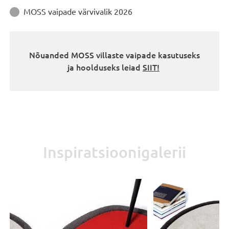
MOSS vaipade värvivalik 2026

Nõuanded MOSS villaste vaipade kasutuseks
ja hoolduseks leiad
SIIT!
Inspiratsioonigalerii