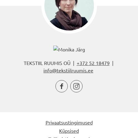
TEKSTIIL RUUMIS OÜ |
+372 52 18479
|
info@tekstiilruumis.ee


Privaatsustingimused
Küpsised