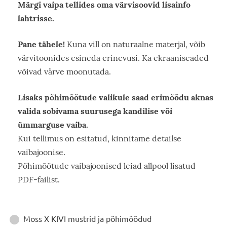
Märgi vaipa tellides oma värvisoovid lisainfo
lahtrisse.
Pane tähele!
Kuna vill on naturaalne materjal, võib
värvitoonides esineda erinevusi. Ka ekraaniseaded
võivad värve moonutada.
Lisaks põhimõõtude valikule saad erimõõdu aknas
valida sobivama suurusega kandilise või
ümmarguse vaiba.
Kui tellimus on esitatud, kinnitame detailse
vaibajoonise.
Põhimõõtude vaibajoonised leiad allpool lisatud
PDF-failist.
Juhendid
Moss X KIVI mustrid ja põhimõõdud
