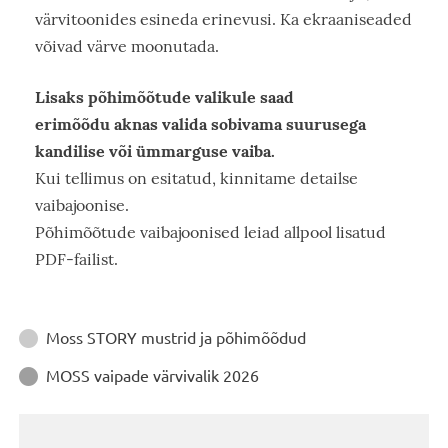
värvitoonides esineda erinevusi. Ka ekraaniseaded
võivad värve moonutada.
Lisaks põhimõõtude valikule saad
erimõõdu aknas valida sobivama suurusega
kandilise või ümmarguse vaiba.
Kui tellimus on esitatud, kinnitame detailse
vaibajoonise.
Põhimõõtude vaibajoonised leiad allpool lisatud
PDF-failist.
Juhendid
Moss STORY mustrid ja põhimõõdud

MOSS vaipade värvivalik 2026
