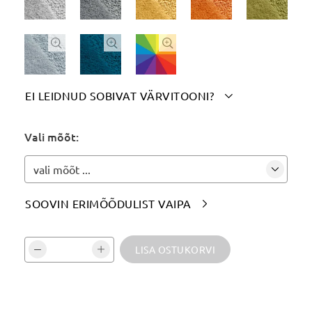



EI LEIDNUD SOBIVAT VÄRVITOONI?

Märgi siia soovitud värvitoon(id):
Vali mõõt:
vali mõõt ...
SOOVIN ERIMÕÕDULIST VAIPA

Vali kogus ja kinnita:
LISA OSTUKORVI