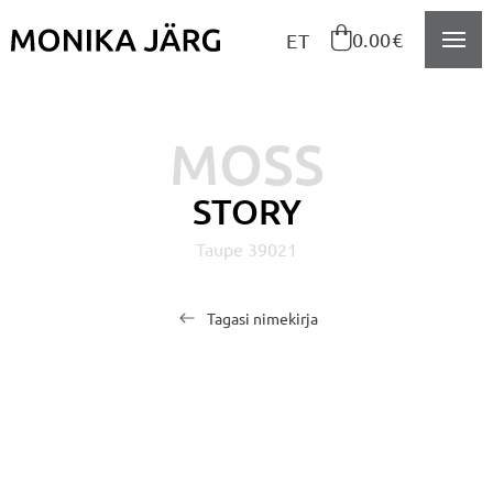
Navigeeri sisusse

0.00€
ET
MOSS
STORY
Taupe 39021
Tagasi nimekirja