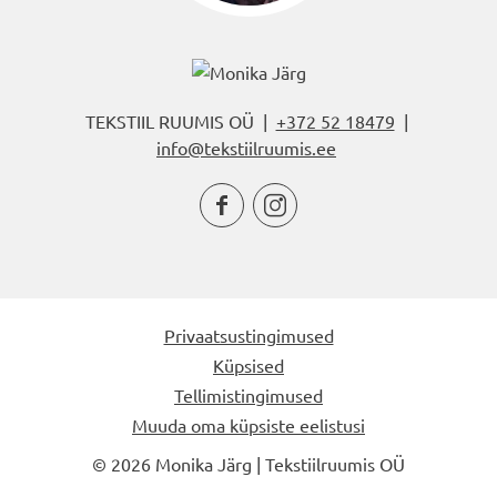
TEKSTIIL RUUMIS OÜ |
+372 52 18479
|
info@tekstiilruumis.ee


Privaatsustingimused
Küpsised
Tellimistingimused
Muuda oma küpsiste eelistusi
© 2026 Monika Järg | Tekstiilruumis OÜ