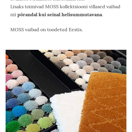
Lisaks toimivad MOSS kollektsiooni villased vaibad
põrandal kui seinal helisummutavana
nii
.
MOSS vaibad on toodetud Eestis.