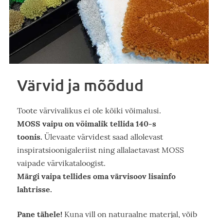
Värvid ja mõõdud
Toote värvivalikus ei ole kõiki võimalusi.
MOSS vaipu on võimalik tellida 140-s
toonis.
Ülevaate värvidest saad allolevast
inspiratsioonigaleriist ning allalaetavast MOSS
vaipade värvikataloogist.
Märgi vaipa tellides oma värvisoov lisainfo
lahtrisse.
Pane tähele!
Kuna vill on naturaalne materjal, võib