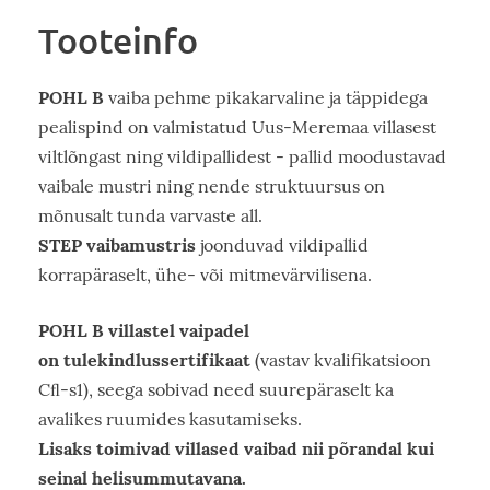
Tooteinfo
POHL B
vaiba pehme pikakarvaline ja täppidega
pealispind on valmistatud Uus-Meremaa villasest
viltlõngast ning vildipallidest - pallid moodustavad
vaibale mustri ning nende struktuursus on
mõnusalt tunda varvaste all.
STEP vaibamustris
joonduvad vildipallid
korrapäraselt, ühe- või mitmevärvilisena.
POHL B villastel vaipadel
on tulekindlussertifikaat
(vastav kvalifikatsioon
Cﬂ-s1), seega sobivad need suurepäraselt ka
avalikes ruumides kasutamiseks.
Lisaks toimivad villased vaibad nii põrandal kui
seinal helisummutavana.