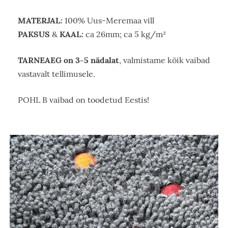
MATERJAL:
100% Uus-Meremaa vill
PAKSUS
KAAL:
&
ca 26mm; ca 5 kg/m²
TARNEAEG on 3-5 nädalat
, valmistame kõik vaibad
vastavalt tellimusele.
POHL B vaibad on toodetud Eestis!