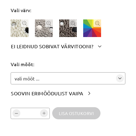
Vali värv:




EI LEIDNUD SOBIVAT VÄRVITOONI?

Märgi siia soovitud värvitoon(id):
Vali mõõt:
vali mõõt ...
SOOVIN ERIMÕÕDULIST VAIPA

Vali kogus ja kinnita:
LISA OSTUKORVI