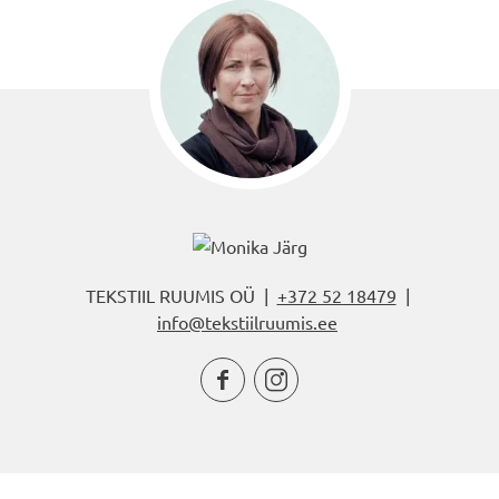
TEKSTIIL RUUMIS OÜ |
+372 52 18479
|
info@tekstiilruumis.ee

