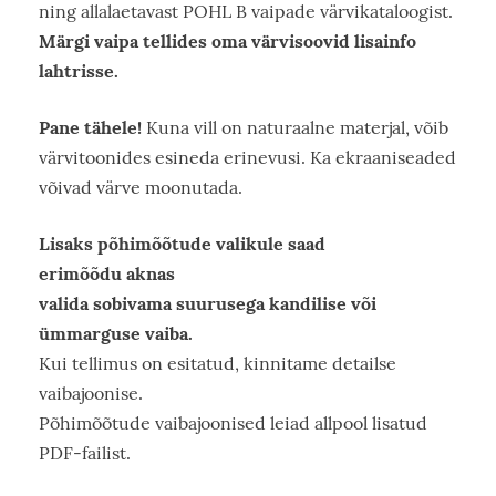
ning allalaetavast POHL B vaipade värvikataloogist.
Märgi vaipa tellides oma värvisoovid lisainfo
lahtrisse.
Pane tähele!
Kuna vill on naturaalne materjal, võib
värvitoonides esineda erinevusi. Ka ekraaniseaded
võivad värve moonutada.
Lisaks põhimõõtude valikule saad
erimõõdu aknas
valida sobivama suurusega kandilise või
ümmarguse vaiba.
Kui tellimus on esitatud, kinnitame detailse
vaibajoonise.
Põhimõõtude vaibajoonised leiad allpool lisatud
PDF-failist.