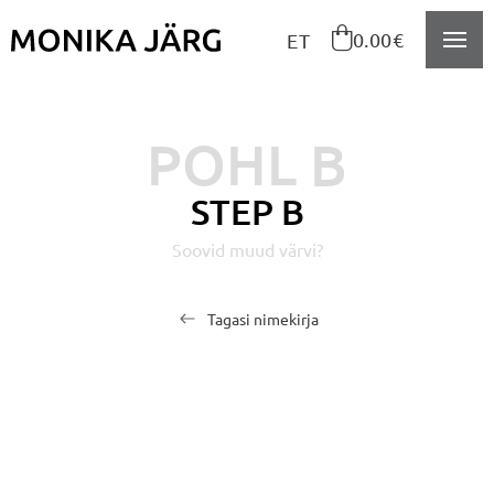
Navigeeri sisusse

0.00€
ET
POHL B
STEP B
Soovid muud värvi?
Tagasi nimekirja