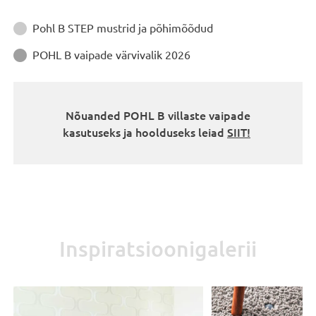
Juhendid
Pohl B STEP mustrid ja põhimõõdud

POHL B vaipade värvivalik 2026

Nõuanded POHL B villaste vaipade
kasutuseks ja hoolduseks leiad
SIIT!
Inspiratsioonigalerii