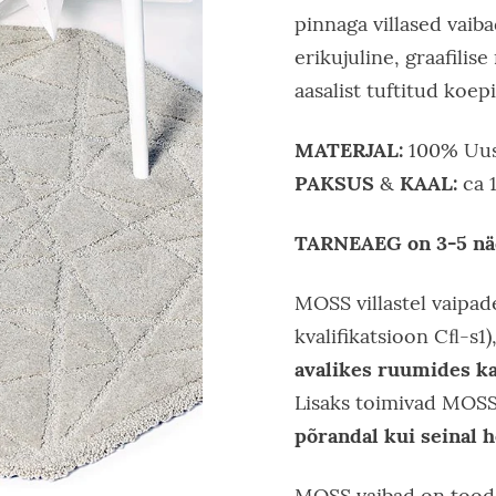
pinnaga villased vaib
erikujuline, graafilis
aasalist tuftitud koep
MATERJAL:
100% Uus
PAKSUS
KAAL:
&
ca 
TARNEAEG on 3-5 nä
MOSS villastel vaipade
kvalifikatsioon Cﬂ-s1
avalikes ruumides k
Lisaks toimivad MOSS 
põrandal kui seinal
MOSS vaibad on toode