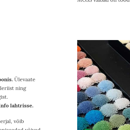
oonis.
Ülevaate
leriist ning
ist.
nfo lahtrisse.
rjal, võib
aaniseaded võivad