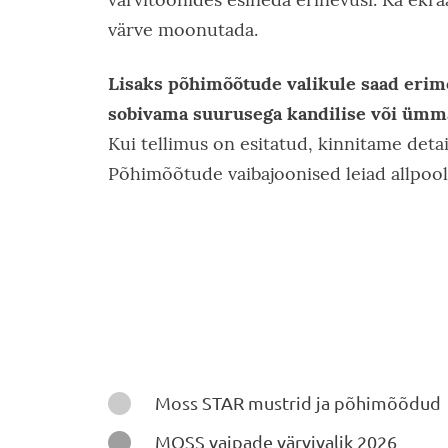
värve moonutada.
Lisaks põhimõõtude valikule saad erim
sobivama suurusega kandilise või ümma
Kui tellimus on esitatud, kinnitame detai
Põhimõõtude vaibajoonised leiad allpool 
Juhendid

Moss STAR mustrid ja põhimõõdud

MOSS vaipade värvivalik 2026