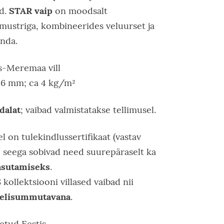
STAR vaip
ad.
on moodsalt
e mustriga, kombineerides veluurset ja
inda.
-Meremaa vill
16 mm; ca 4 kg/m²
dalat
; vaibad valmistatakse tellimusel.
l on tulekindlussertifikaat (vastav
), seega sobivad need suurepäraselt ka
asutamiseks
.
kollektsiooni villased vaibad nii
 helisummutavana
.
tud Eestis.