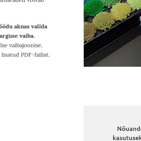
õõdu aknas valida
rguse vaiba.
lse vaibajoonise.
lisatud PDF-failist.
Nõuande
kasutusek