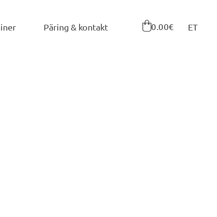

0.00€
iner
Päring & kontakt
ET