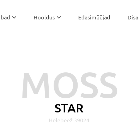
ibad
Hooldus
Edasimüüjad
Disa


MOSS
STAR
Helebeež 39024