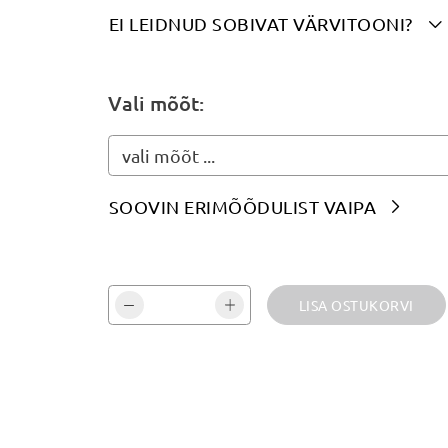
EI LEIDNUD SOBIVAT VÄRVITOONI?

Märgi siia soovitud värvitoon(id):
Vali mõõt:
vali mõõt ...
SOOVIN ERIMÕÕDULIST VAIPA

Vali kogus ja kinnita:
LISA OSTUKORVI