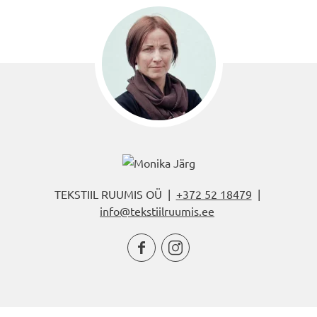
TEKSTIIL RUUMIS OÜ |
+372 52 18479
|
info@tekstiilruumis.ee

