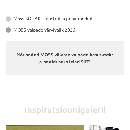
Juhendid
Moss SQUARE mustrid ja põhimõõdud

MOSS vaipade värvivalik 2026

Nõuanded MOSS villaste vaipade kasutuseks
ja hoolduseks leiad
SIIT!
Inspiratsioonigalerii