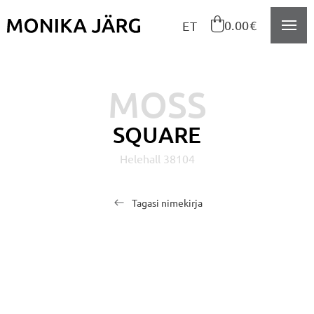
Navigeeri sisusse

0.00€
ET
MOSS
SQUARE
Helehall 38104
Tagasi nimekirja