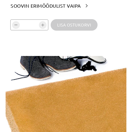
SOOVIN ERIMÕÕDULIST VAIPA

Vali kogus ja kinnita:
LISA OSTUKORVI
Tooteinfo