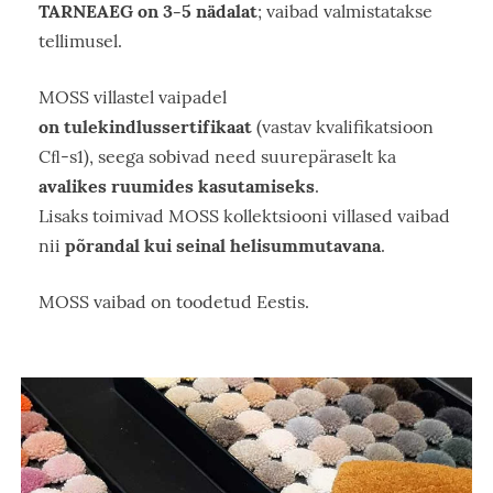
TARNEAEG on 3-5 nädalat
; vaibad valmistatakse
tellimusel.
MOSS villastel vaipadel
on tulekindlussertifikaat
(vastav kvalifikatsioon
Cﬂ-s1), seega sobivad need suurepäraselt ka
avalikes ruumides kasutamiseks
.
Lisaks toimivad MOSS kollektsiooni villased vaibad
põrandal kui seinal helisummutavana
nii
.
MOSS vaibad on toodetud Eestis.