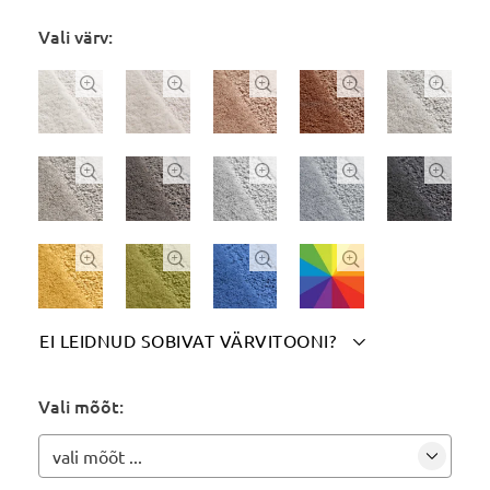
Vali värv:














EI LEIDNUD SOBIVAT VÄRVITOONI?

Märgi siia soovitud värvitoon(id):
Vali mõõt:
vali mõõt ...