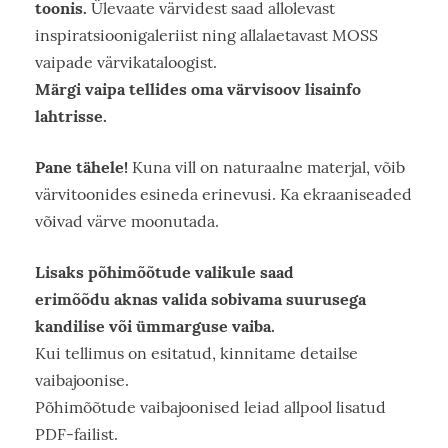
toonis.
Ülevaate värvidest saad allolevast
inspiratsioonigaleriist ning allalaetavast MOSS
vaipade värvikataloogist.
Märgi vaipa tellides oma värvisoov lisainfo
lahtrisse.
Pane tähele!
Kuna vill on naturaalne materjal, võib
värvitoonides esineda erinevusi. Ka ekraaniseaded
võivad värve moonutada.
Lisaks põhimõõtude valikule saad
erimõõdu aknas valida sobivama suurusega
kandilise või ümmarguse vaiba.
Kui tellimus on esitatud, kinnitame detailse
vaibajoonise.
Põhimõõtude vaibajoonised leiad allpool lisatud
PDF-failist.