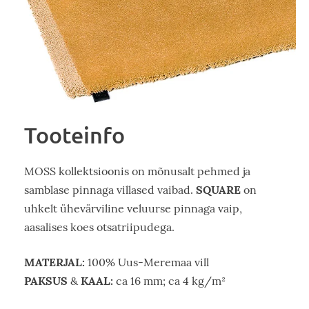
Tooteinfo
MOSS kollektsioonis on mõnusalt pehmed ja
SQUARE
samblase pinnaga villased vaibad.
on
uhkelt ühevärviline veluurse pinnaga vaip,
aasalises koes otsatriipudega.
MATERJAL:
100% Uus-Meremaa vill
PAKSUS
KAAL:
&
ca 16 mm; ca 4 kg/m²