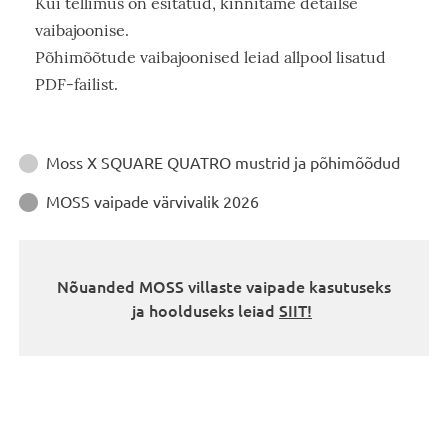
Kui tellimus on esitatud, kinnitame detailse
vaibajoonise.
Põhimõõtude vaibajoonised leiad allpool lisatud
PDF-failist.
Juhendid
Moss X SQUARE QUATRO mustrid ja põhimõõdud

MOSS vaipade värvivalik 2026

Nõuanded MOSS villaste vaipade kasutuseks
ja hoolduseks leiad
SIIT!