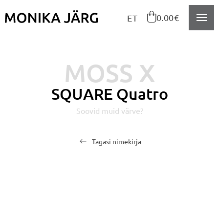
Navigeeri sisusse

0.00€
ET
MOSS X
SQUARE Quatro
Soovid muid värve?
Tagasi nimekirja