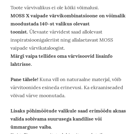
Toote värvivalikus ei ole kõiki võimalusi.
MOSS X vaipade värvikombinatsioone on võimalik
moodustada 140-st valikus olevast
toonist.
Ülevaate värvidest saad allolevast
inspiratsioonigaleriist ning allalaetavast MOSS
vaipade värvikataloogist.
Märgi vaipa tellides oma värvisoovid lisainfo
lahtrisse.
Pane tähele!
Kuna vill on naturaalne materjal, võib
värvitoonides esineda erinevusi. Ka ekraaniseaded
võivad värve moonutada.
Lisaks põhimõõtude valikule saad erimõõdu aknas
valida sobivama suurusega kandilise või
ümmarguse vaiba.