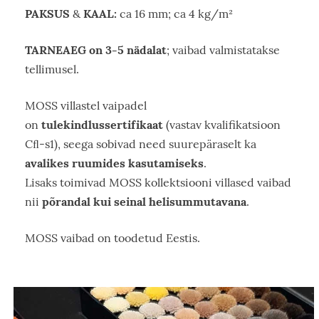
PAKSUS
KAAL:
&
ca 16 mm; ca 4 kg/m²
TARNEAEG on 3-5 nädalat
; vaibad valmistatakse
tellimusel.
MOSS villastel vaipadel
tulekindlussertifikaat
on
(vastav kvalifikatsioon
Cﬂ-s1), seega sobivad need suurepäraselt ka
avalikes ruumides kasutamiseks
.
Lisaks toimivad MOSS kollektsiooni villased vaibad
põrandal kui seinal helisummutavana
nii
.
MOSS vaibad on toodetud Eestis.