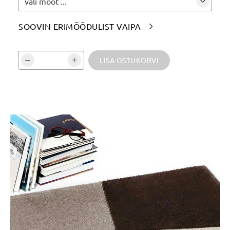
vali mõõt ...
SOOVIN ERIMÕÕDULIST VAIPA

Vali kogus ja kinnita:
LISA OSTUKORVI
Tooteinfo