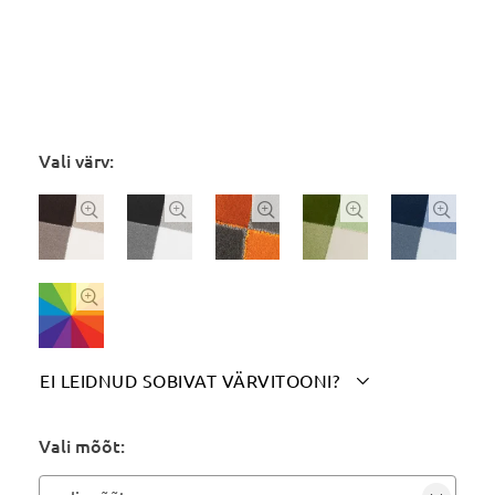
Vali värv:






EI LEIDNUD SOBIVAT VÄRVITOONI?

Märgi siia soovitud värvitoon(id):
Vali mõõt: