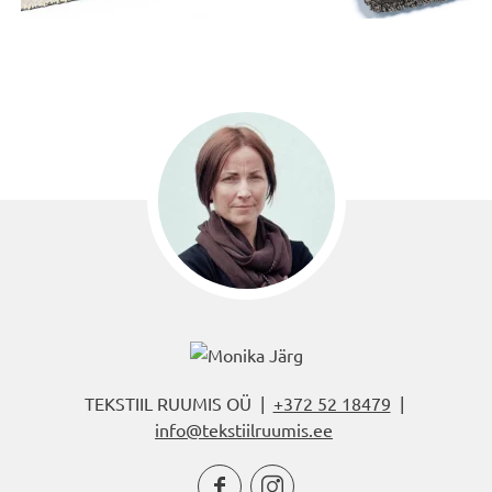
TEKSTIIL RUUMIS OÜ |
+372 52 18479
|
info@tekstiilruumis.ee

