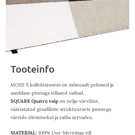
Tooteinfo
MOSS X kollektsioonis on mõnusalt pehmed ja
samblase pinnaga villased vaibad.
SQUARE Quatro vaip
on nelja-värviline,
vääristatud graafiliste struktuursete joontega
värvide üleminekul ja vaiba servades.
MATERJAL:
100% Uus-Meremaa vill