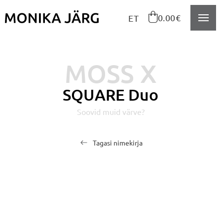
Navigeeri sisusse

0.00€
ET
MOSS X
SQUARE Duo
Soovid muid värve?
Tagasi nimekirja