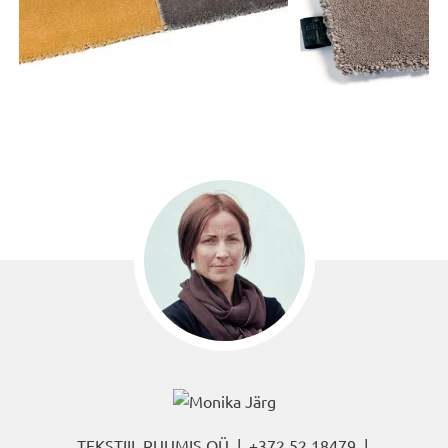
TEKSTIIL RUUMIS OÜ |
+372 52 18479
|