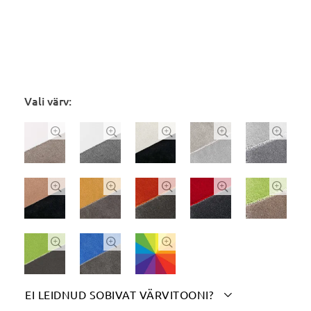
Vali värv:













EI LEIDNUD SOBIVAT VÄRVITOONI?
