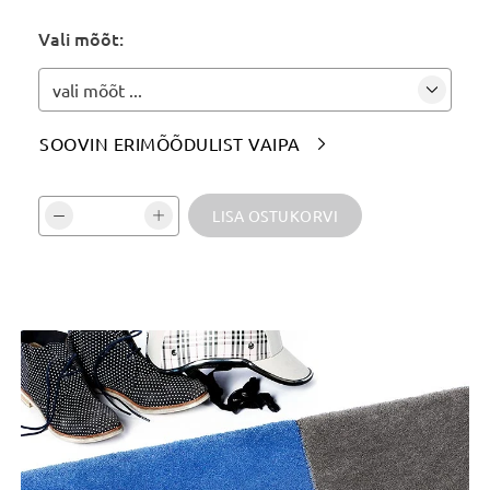
Märgi siia soovitud värvitoon(id):
Vali mõõt:
vali mõõt ...
SOOVIN ERIMÕÕDULIST VAIPA

Vali kogus ja kinnita:
LISA OSTUKORVI
Tooteinfo