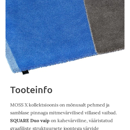
Tooteinfo
MOSS X kollektsioonis on mõnusalt pehmed ja
samblase pinnaga mitmevärvilised villased vaibad.
SQUARE Duo vaip
on kahevärviline, vääristatud
graafiliste struktuursete joontega värvide