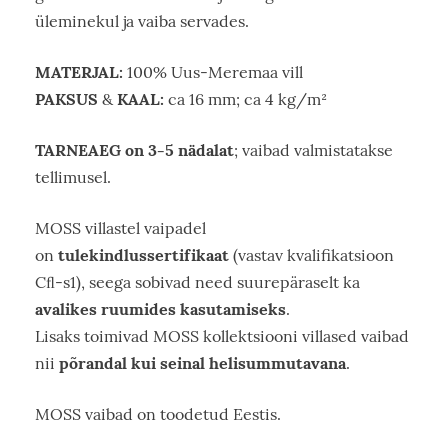
üleminekul ja vaiba servades.
MATERJAL:
100% Uus-Meremaa vill
PAKSUS
KAAL:
&
ca 16 mm; ca 4 kg/m²
TARNEAEG on 3-5 nädalat
; vaibad valmistatakse
tellimusel.
MOSS villastel vaipadel
tulekindlussertifikaat
on
(vastav kvalifikatsioon
Cﬂ-s1), seega sobivad need suurepäraselt ka
avalikes ruumides kasutamiseks
.
Lisaks toimivad MOSS kollektsiooni villased vaibad
põrandal kui seinal helisummutavana
nii
.
MOSS vaibad on toodetud Eestis.