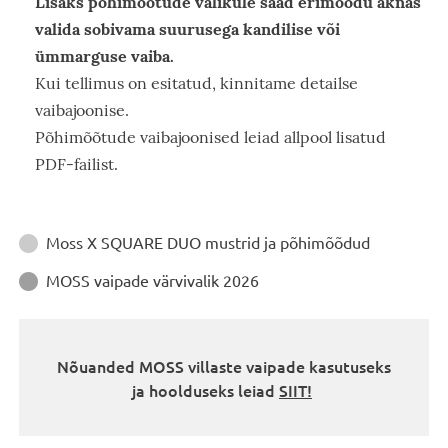
Lisaks põhimõõtude valikule saad erimõõdu aknas
valida sobivama suurusega kandilise või
ümmarguse vaiba.
Kui tellimus on esitatud, kinnitame detailse
vaibajoonise.
Põhimõõtude vaibajoonised leiad allpool lisatud
PDF-failist.
Juhendid
Moss X SQUARE DUO mustrid ja põhimõõdud

MOSS vaipade värvivalik 2026

Nõuanded MOSS villaste vaipade kasutuseks
ja hoolduseks leiad
SIIT!