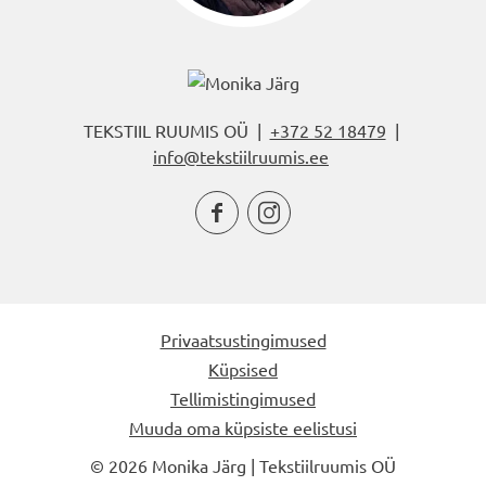
TEKSTIIL RUUMIS OÜ |
+372 52 18479
|
info@tekstiilruumis.ee


Privaatsustingimused
Küpsised
Tellimistingimused
Muuda oma küpsiste eelistusi
© 2026 Monika Järg | Tekstiilruumis OÜ