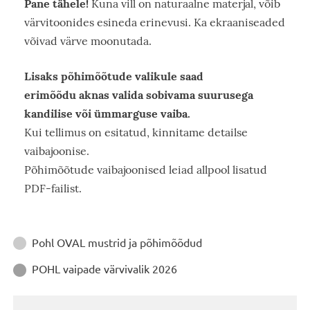
Pane tähele!
Kuna vill on naturaalne materjal, võib
värvitoonides esineda erinevusi. Ka ekraaniseaded
võivad värve moonutada.
Lisaks põhimõõtude valikule saad
erimõõdu aknas valida sobivama suurusega
kandilise või ümmarguse vaiba.
Kui tellimus on esitatud, kinnitame detailse
vaibajoonise.
Põhimõõtude vaibajoonised leiad allpool lisatud
PDF-failist.
Juhendid
Pohl OVAL mustrid ja põhimõõdud

POHL vaipade värvivalik 2026
