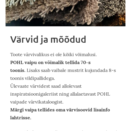
Värvid ja mõõdud
Toote värvivalikus ei ole kõiki võimalusi.
POHL vaipu on võimalik tellida 70-s
toonis.
Lisaks saab vaibale mustrit kujundada 8-s
toonis vildipallidega.
Ülevaate värvidest saad allolevast
inspiratsioonigaleriist ning allalaetavast POHL
vaipade värvikataloogist.
Märgi vaipa tellides oma värvisoovid lisainfo
lahtrisse.