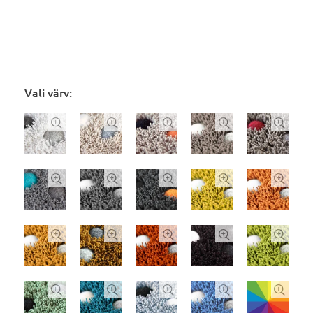
Vali värv:



















