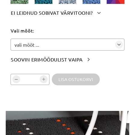
EI LEIDNUD SOBIVAT VÄRVITOONI?

Märgi siia soovitud värvitoon(id):
Vali mõõt:
vali mõõt ...
SOOVIN ERIMÕÕDULIST VAIPA

Vali kogus ja kinnita:
LISA OSTUKORVI
Tooteinfo