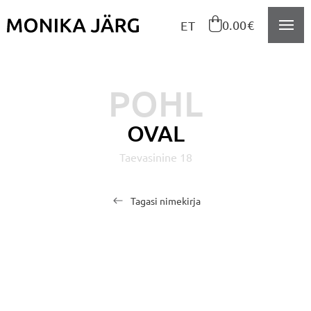
Navigeeri sisusse

0.00€
ET
POHL
OVAL
Taevasinine 18
Tagasi nimekirja