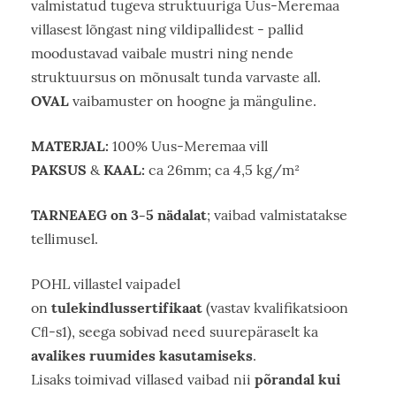
valmistatud tugeva struktuuriga Uus-Meremaa
villasest lõngast ning vildipallidest - pallid
moodustavad vaibale mustri ning nende
struktuursus on mõnusalt tunda varvaste all.
OVAL
vaibamuster on hoogne ja mänguline.
MATERJAL:
100% Uus-Meremaa vill
PAKSUS
KAAL:
&
ca 26mm; ca 4,5 kg/m²
TARNEAEG on 3-5 nädalat
; vaibad valmistatakse
tellimusel.
POHL villastel vaipadel
tulekindlussertifikaat
on
(vastav kvalifikatsioon
Cﬂ-s1), seega sobivad need suurepäraselt ka
avalikes ruumides kasutamiseks
.
põrandal kui
Lisaks toimivad villased vaibad nii