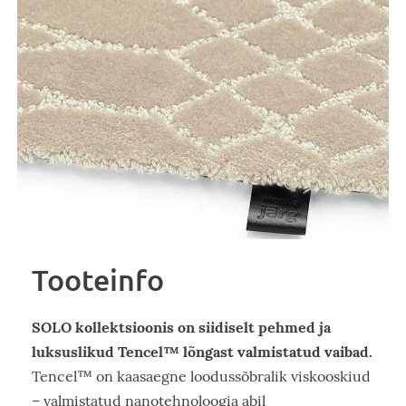
Tooteinfo
SOLO kollektsioonis on siidiselt pehmed ja
luksuslikud Tencel™ lõngast valmistatud vaibad.
Tencel™ on kaasaegne loodussõbralik viskooskiud
– valmistatud nanotehnoloogia abil