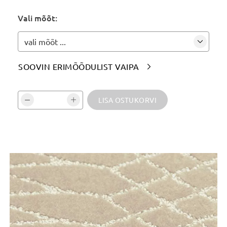
Märgi siia soovitud värvitoon(id):
Vali mõõt:
vali mõõt ...
SOOVIN ERIMÕÕDULIST VAIPA

Vali kogus ja kinnita:
LISA OSTUKORVI
Tooteinfo