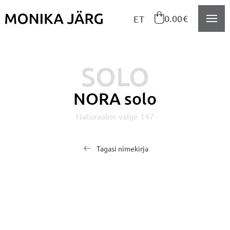
Navigeeri sisusse

0.00€
ET
SOLO
NORA solo
Naturaalne valge 147
Tagasi nimekirja