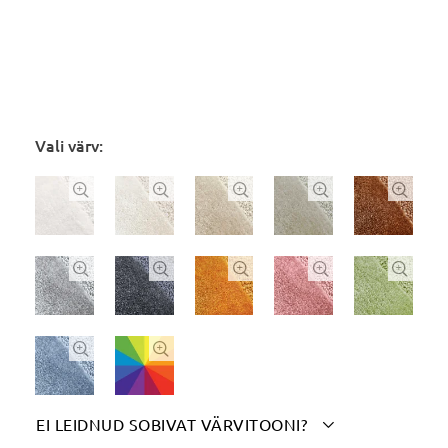
Vali värv:












EI LEIDNUD SOBIVAT VÄRVITOONI?
