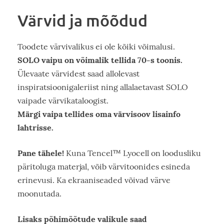
Värvid ja mõõdud
Toodete värvivalikus ei ole kõiki võimalusi.
SOLO vaipu on võimalik tellida 70-s toonis.
Ülevaate värvidest saad allolevast
inspiratsioonigaleriist ning allalaetavast SOLO
vaipade värvikataloogist.
Märgi vaipa tellides oma värvisoov lisainfo
lahtrisse.
Pane tähele!
Kuna Tencel™ Lyocell on loodusliku
päritoluga materjal, võib värvitoonides esineda
erinevusi. Ka ekraaniseaded võivad värve
moonutada.
Lisaks põhimõõtude valikule saad