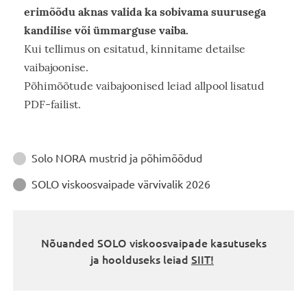
erimõõdu aknas valida ka sobivama suurusega
kandilise või ümmarguse vaiba.
Kui tellimus on esitatud, kinnitame detailse
vaibajoonise.
Põhimõõtude vaibajoonised leiad allpool lisatud
PDF-failist.
Juhendid
Solo NORA mustrid ja põhimõõdud

SOLO viskoosvaipade värvivalik 2026

Nõuanded SOLO viskoosvaipade kasutuseks
ja hoolduseks leiad
SIIT!