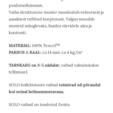
puidutselluloosist.
Vaiba struktuurne muster moodustub veluursest ja
aasalisest tuftitud koepinnast. Valgus muudab
mustrid mänglevaks, lisades värvidele sära ja
kontrasti.
MATERJAL:
100% Tencel™
PAKSUS
KAAL:
&
ca 14 mm; ca 4 kg/m²
TARNEAEG on 3-5 nädalat
; vaibad valmistatakse
tellimusel.
toimivad nii põrandal
SOLO kollektsiooni vaibad
kui seinal helisummutavana.
SOLO vaibad on toodetud Eestis.