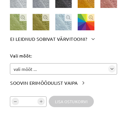




EI LEIDNUD SOBIVAT VÄRVITOONI?

Märgi siia soovitud värvitoon(id):
Vali mõõt:
vali mõõt ...
SOOVIN ERIMÕÕDULIST VAIPA

Vali kogus ja kinnita:
LISA OSTUKORVI