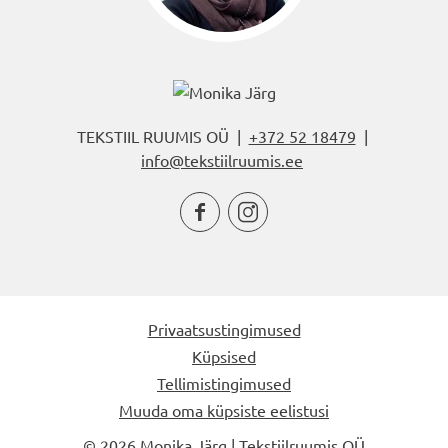
TEKSTIIL RUUMIS OÜ |
+372 52 18479
|
info@tekstiilruumis.ee


Privaatsustingimused
Küpsised
Tellimistingimused
Muuda oma küpsiste eelistusi
© 2026 Monika Järg | Tekstiilruumis OÜ