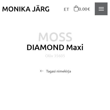
Navigeeri sisusse

0.00€
ET
MOSS
DIAMOND Maxi
Oliiv 35605
Tagasi nimekirja