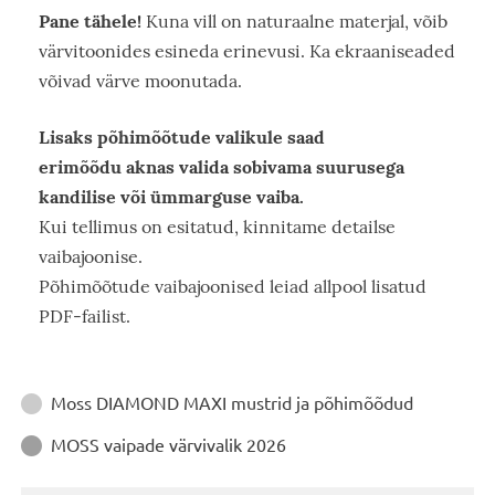
Pane tähele!
Kuna vill on naturaalne materjal, võib
värvitoonides esineda erinevusi. Ka ekraaniseaded
võivad värve moonutada.
Lisaks põhimõõtude valikule saad
erimõõdu aknas valida sobivama suurusega
kandilise või ümmarguse vaiba.
Kui tellimus on esitatud, kinnitame detailse
vaibajoonise.
Põhimõõtude vaibajoonised leiad allpool lisatud
PDF-failist.
Juhendid
Moss DIAMOND MAXI mustrid ja põhimõõdud

MOSS vaipade värvivalik 2026
