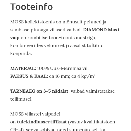
Tooteinfo
MOSS kollektsioonis on mõnusalt pehmed ja
DIAMOND Maxi
samblase pinnaga villased vaibad.
vaip
on rombilise toon-toonis mustriga,
kombineerides veluurset ja aasalist tuftitud
koepinda.
MATERJAL:
100% Uus-Meremaa vill
PAKSUS
KAAL:
&
ca 16 mm; ca 4 kg/m²
TARNEAEG on 3-5 nädalat
; vaibad valmistatakse
tellimusel.
MOSS villastel vaipadel
tulekindlussertifikaat
on
(vastav kvalifikatsioon
Cﬂ-s1), seega sobivad need suurepäraselt ka