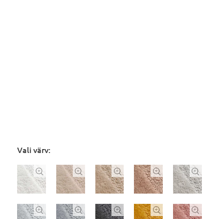
Vali värv:









